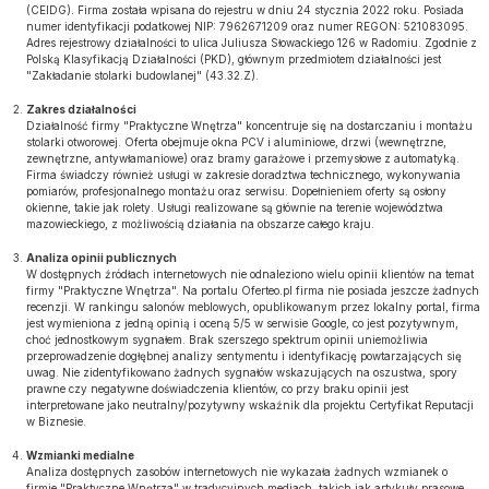
(CEIDG). Firma została wpisana do rejestru w dniu 24 stycznia 2022 roku. Posiada
numer identyfikacji podatkowej NIP: 7962671209 oraz numer REGON: 521083095.
Adres rejestrowy działalności to ulica Juliusza Słowackiego 126 w Radomiu. Zgodnie z
Polską Klasyfikacją Działalności (PKD), głównym przedmiotem działalności jest
"Zakładanie stolarki budowlanej" (43.32.Z).
Zakres działalności
Działalność firmy "Praktyczne Wnętrza" koncentruje się na dostarczaniu i montażu
stolarki otworowej. Oferta obejmuje okna PCV i aluminiowe, drzwi (wewnętrzne,
zewnętrzne, antywłamaniowe) oraz bramy garażowe i przemysłowe z automatyką.
Firma świadczy również usługi w zakresie doradztwa technicznego, wykonywania
pomiarów, profesjonalnego montażu oraz serwisu. Dopełnieniem oferty są osłony
okienne, takie jak rolety. Usługi realizowane są głównie na terenie województwa
mazowieckiego, z możliwością działania na obszarze całego kraju.
Analiza opinii publicznych
W dostępnych źródłach internetowych nie odnaleziono wielu opinii klientów na temat
firmy "Praktyczne Wnętrza". Na portalu Oferteo.pl firma nie posiada jeszcze żadnych
recenzji. W rankingu salonów meblowych, opublikowanym przez lokalny portal, firma
jest wymieniona z jedną opinią i oceną 5/5 w serwisie Google, co jest pozytywnym,
choć jednostkowym sygnałem. Brak szerszego spektrum opinii uniemożliwia
przeprowadzenie dogłębnej analizy sentymentu i identyfikację powtarzających się
uwag. Nie zidentyfikowano żadnych sygnałów wskazujących na oszustwa, spory
prawne czy negatywne doświadczenia klientów, co przy braku opinii jest
interpretowane jako neutralny/pozytywny wskaźnik dla projektu Certyfikat Reputacji
w Biznesie.
Wzmianki medialne
Analiza dostępnych zasobów internetowych nie wykazała żadnych wzmianek o
firmie "Praktyczne Wnętrza" w tradycyjnych mediach, takich jak artykuły prasowe,