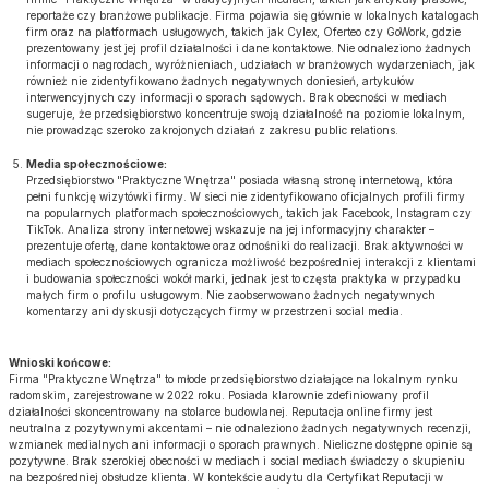
reportaże czy branżowe publikacje. Firma pojawia się głównie w lokalnych katalogach
firm oraz na platformach usługowych, takich jak Cylex, Oferteo czy GoWork, gdzie
prezentowany jest jej profil działalności i dane kontaktowe. Nie odnaleziono żadnych
informacji o nagrodach, wyróżnieniach, udziałach w branżowych wydarzeniach, jak
również nie zidentyfikowano żadnych negatywnych doniesień, artykułów
interwencyjnych czy informacji o sporach sądowych. Brak obecności w mediach
sugeruje, że przedsiębiorstwo koncentruje swoją działalność na poziomie lokalnym,
nie prowadząc szeroko zakrojonych działań z zakresu public relations.
Media społecznościowe:
Przedsiębiorstwo "Praktyczne Wnętrza" posiada własną stronę internetową, która
pełni funkcję wizytówki firmy. W sieci nie zidentyfikowano oficjalnych profili firmy
na popularnych platformach społecznościowych, takich jak Facebook, Instagram czy
TikTok. Analiza strony internetowej wskazuje na jej informacyjny charakter –
prezentuje ofertę, dane kontaktowe oraz odnośniki do realizacji. Brak aktywności w
mediach społecznościowych ogranicza możliwość bezpośredniej interakcji z klientami
i budowania społeczności wokół marki, jednak jest to częsta praktyka w przypadku
małych firm o profilu usługowym. Nie zaobserwowano żadnych negatywnych
komentarzy ani dyskusji dotyczących firmy w przestrzeni social media.
Wnioski końcowe:
Firma "Praktyczne Wnętrza" to młode przedsiębiorstwo działające na lokalnym rynku
radomskim, zarejestrowane w 2022 roku. Posiada klarownie zdefiniowany profil
działalności skoncentrowany na stolarce budowlanej. Reputacja online firmy jest
neutralna z pozytywnymi akcentami – nie odnaleziono żadnych negatywnych recenzji,
wzmianek medialnych ani informacji o sporach prawnych. Nieliczne dostępne opinie są
pozytywne. Brak szerokiej obecności w mediach i social mediach świadczy o skupieniu
na bezpośredniej obsłudze klienta. W kontekście audytu dla Certyfikat Reputacji w