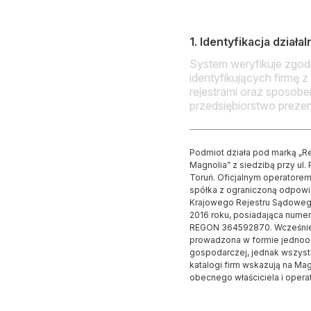
1. Identyfikacja działa
System weryfikuje zgo
identyfikujących firmę z
rejestrami oraz sposobe
przedsiębiorstwo prezent
Podmiot działa pod marką „Re
Magnolia” z siedzibą przy ul.
Toruń. Oficjalnym operatorem 
spółka z ograniczoną odpowi
Krajowego Rejestru Sądoweg
2016 roku, posiadająca nume
REGON 364592870. Wcześniej
prowadzona w formie jednoos
gospodarczej, jednak wszystki
katalogi firm wskazują na Magn
obecnego właściciela i operat