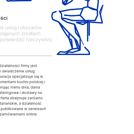
ości
is usług i obszarów
ostępnych źródłach
 potwierdzić rzeczywisty
ałalności firmy jest
 i świadczenie usług
racja specjalizuje się w
ementami kuchni polskiej i
rując menu dnia, dania
ateringowe i dostawy na
.Oferta obejmuje zarówno
tariańskie, a działalność
e publikowane w serwisach
z zamówieniami online.