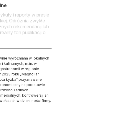
lne
ykuły i raporty w prasie
kiej. Odróżnia zwykłe
znych rekomendacji lub
realny ton publikacji o
wnie wyróżniana w lokalnych
i kulinarnych, m.in. w
gastronomii w regionie
 2023 roku „Magnolia”
łota Łyżka” przyznawane
stronomiczny na podstawie
ierdzono żadnych
edialnych, kontrowersji ani
ościach w działalności firmy.