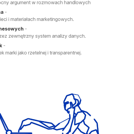
mocny argument w rozmowach handlowych
na
-
eci i materiałach marketingowych.
znesowych
-
rzez zewnętrzny system analizy danych.
k
-
k marki jako rzetelnej i transparentnej.