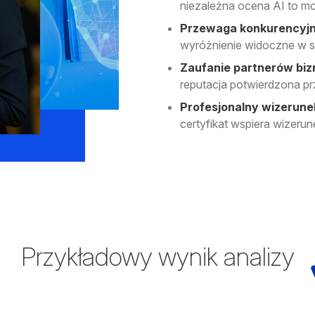
niezależna ocena AI to 
Przewaga konkurencyj
wyróżnienie widoczne w si
Zaufanie partnerów bi
reputacja potwierdzona p
Profesjonalny wizerune
certyfikat wspiera wizerune
Przykładowy wynik analizy