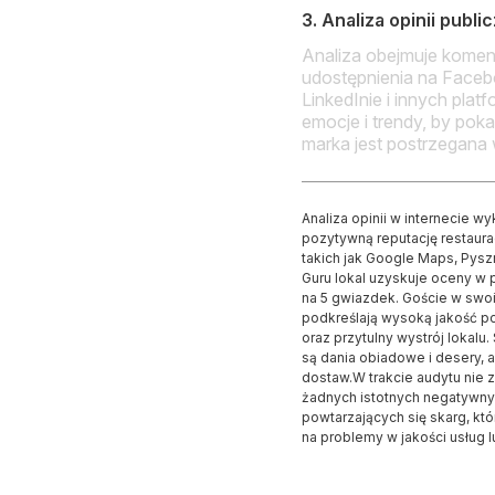
3. Analiza opinii publ
Analiza obejmuje koment
udostępnienia na Facebo
LinkedInie i innych platf
emocje i trendy, by pok
marka jest postrzegana w
Analiza opinii w internecie w
pozytywną reputację restaurac
takich jak Google Maps, Pysz
Guru lokal uzyskuje oceny w 
na 5 gwiazdek. Goście w swo
podkreślają wysoką jakość po
oraz przytulny wystrój lokalu
są dania obiadowe i desery, 
dostaw.W trakcie audytu nie 
żadnych istotnych negatywnyc
powtarzających się skarg, k
na problemy w jakości usług l