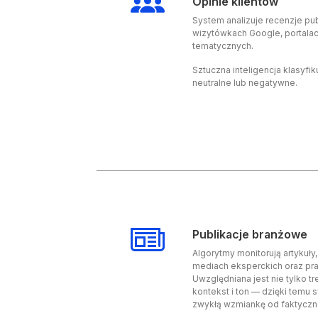
Opinie klientów
System analizuje recenzje pu
wizytówkach Google, portalac
tematycznych.
Sztuczna inteligencja klasyfi
neutralne lub negatywne.
Publikacje branżowe
Algorytmy monitorują artykuły,
mediach eksperckich oraz pr
Uwzględniana jest nie tylko tr
kontekst i ton — dzięki temu 
zwykłą wzmiankę od faktyczne