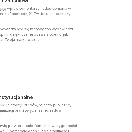
łecznościowe
gają wpisy, komentarze i udostępnienia w
h jak Facebook, X (Twitter), LinkedIn czy
e powtarzające się motywy, ton wypowiedzi
opinii, dzięki czemu pozwala ocenić, jak
st Twoja marka w sieci.
nstytucjonalne
kuje strony urzędów, rejestry publiczne,
ganizacji branżowych i samorządów
h.
owią potwierdzenie formalnej wiarygodności
wa — pomagają ocenić jego stabilność i