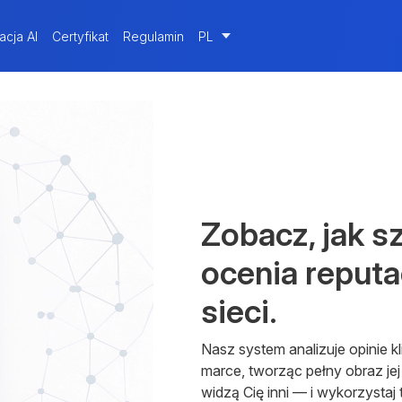
acja AI
Certyfikat
Regulamin
PL
Zobacz, jak s
ocenia reputa
sieci.
Nasz system analizuje opinie kl
marce, tworząc pełny obraz jej
widzą Cię inni — i wykorzystaj