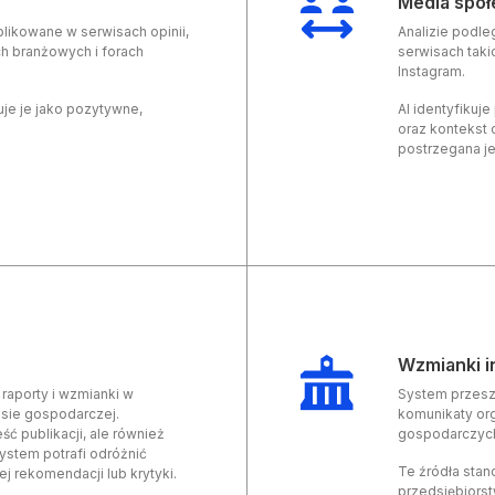
Media spo
blikowane w serwisach opinii,
Analizie podle
h branżowych i forach
serwisach takic
Instagram.
kuje je jako pozytywne,
AI identyfikuj
oraz kontekst 
postrzegana je
Wzmianki i
 raporty i wzmianki w
System przeszu
asie gospodarczej.
komunikaty or
eść publikacji, ale również
gospodarczyc
system potrafi odróżnić
Te źródła stan
j rekomendacji lub krytyki.
przedsiębiorst