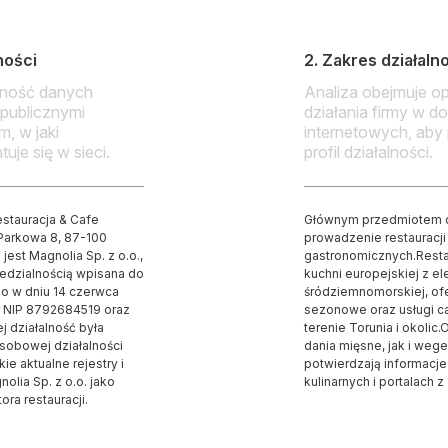
lności
2. Zakres działaln
dność danych
Analiza obejmuje op
 publicznymi
działania firmy w d
m, w jaki
internetowych, aby
uje się w sieci.
profil działalności.
stauracja & Cafe
Głównym przedmiotem dzi
 Parkowa 8, 87-100
prowadzenie restauracji
jest Magnolia Sp. z o.o.,
gastronomicznych.Restau
edzialnością wpisana do
kuchni europejskiej z el
o w dniu 14 czerwca
śródziemnomorskiej, ofe
r NIP 8792684519 oraz
sezonowe oraz usługi c
 działalność była
terenie Torunia i okolic
obowej działalności
dania mięsne, jak i wege
e aktualne rejestry i
potwierdzają informacj
olia Sp. z o.o. jako
kulinarnych i portalach 
ora restauracji.