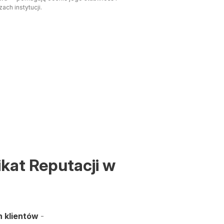
ach instytucji.
ikat Reputacji w
 klientów
-