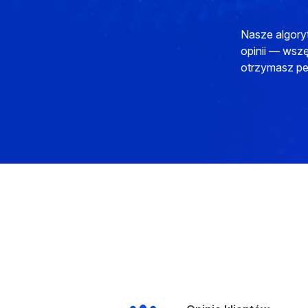
Nasze algoryt
opinii — wszę
otrzymasz peł