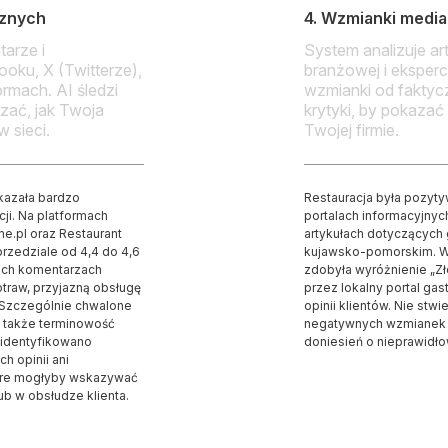
icznych
4. Wzmianki media
arze i
System analizuje art
oku, X (Twitterze),
branżowej i eksperc
ormach. AI śledzi
wzmianki od faktyc
azać, jak Twoja
krytyki, by pokazać 
 sieci.
Twojej firmie.
ykazała bardzo
Restauracja była pozyty
ji. Na platformach
portalach informacyjnych 
ne.pl oraz Restaurant
artykułach dotyczących 
przedziale od 4,4 do 4,6
kujawsko-pomorskim. W
ich komentarzach
zdobyła wyróżnienie „Z
traw, przyjazną obsługę
przez lokalny portal ga
. Szczególnie chwalone
opinii klientów. Nie stw
a także terminowość
negatywnych wzmianek m
zidentyfikowano
doniesień o nieprawidłow
h opinii ani
tóre mogłyby wskazywać
ub w obsłudze klienta.