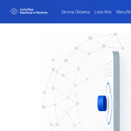
Strona Główna
Lista firm
Weryfik