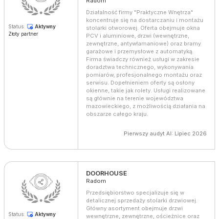
Radom
Działalność firmy "Praktyczne Wnętrza"
koncentruje się na dostarczaniu i montażu
Status:
Aktywny
stolarki otworowej. Oferta obejmuje okna
Złoty partner
PCV i aluminiowe, drzwi (wewnętrzne,
zewnętrzne, antywłamaniowe) oraz bramy
garażowe i przemysłowe z automatyką.
Firma świadczy również usługi w zakresie
doradztwa technicznego, wykonywania
pomiarów, profesjonalnego montażu oraz
serwisu. Dopełnieniem oferty są osłony
okienne, takie jak rolety. Usługi realizowane
są głównie na terenie województwa
mazowieckiego, z możliwością działania na
obszarze całego kraju.
Pierwszy audyt AI: Lipiec 2026
DOORHOUSE
Radom
Przedsiębiorstwo specjalizuje się w
detalicznej sprzedaży stolarki drzwiowej.
Główny asortyment obejmuje drzwi
Status:
Aktywny
wewnętrzne, zewnętrzne, ościeżnice oraz