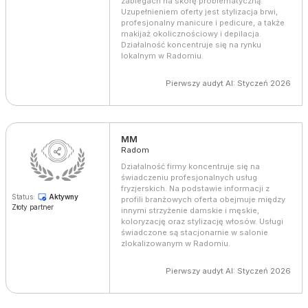
zabiegach na skórę problematyczną.
Uzupełnieniem oferty jest stylizacja brwi,
profesjonalny manicure i pedicure, a także
makijaż okolicznościowy i depilacja.
Działalność koncentruje się na rynku
lokalnym w Radomiu.
Pierwszy audyt AI: Styczeń 2026
MM
Radom
Działalność firmy koncentruje się na
świadczeniu profesjonalnych usług
fryzjerskich. Na podstawie informacji z
Status:
Aktywny
profili branżowych oferta obejmuje między
Złoty partner
innymi strzyżenie damskie i męskie,
koloryzację oraz stylizację włosów. Usługi
świadczone są stacjonarnie w salonie
zlokalizowanym w Radomiu.
Pierwszy audyt AI: Styczeń 2026