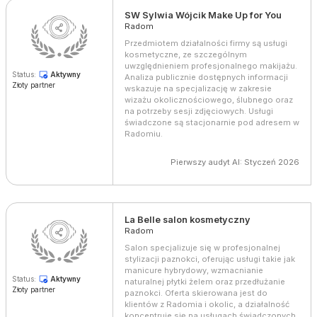
SW Sylwia Wójcik Make Up for You
Radom
Przedmiotem działalności firmy są usługi
kosmetyczne, ze szczególnym
uwzględnieniem profesjonalnego makijażu.
Status:
Aktywny
Analiza publicznie dostępnych informacji
Złoty partner
wskazuje na specjalizację w zakresie
wizażu okolicznościowego, ślubnego oraz
na potrzeby sesji zdjęciowych. Usługi
świadczone są stacjonarnie pod adresem w
Radomiu.
Pierwszy audyt AI: Styczeń 2026
La Belle salon kosmetyczny
Radom
Salon specjalizuje się w profesjonalnej
stylizacji paznokci, oferując usługi takie jak
manicure hybrydowy, wzmacnianie
Status:
Aktywny
naturalnej płytki żelem oraz przedłużanie
Złoty partner
paznokci. Oferta skierowana jest do
klientów z Radomia i okolic, a działalność
koncentruje się na usługach świadczonych