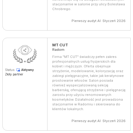
stacjonarnie w salonie przy ulicy Bolesława
Chrobrego.
Pierwszy audyt AI: Styczeń 2026
MT CUT
Radom
Firma "MT CUT" świadczy pełen zakres
profesjonalnych usług fryzjerskich dla
kobiet i mężczyzn. Oferta obejmuje
Status:
Aktywny
strzyżenie, modelowanie, koloryzację oraz
Złoty partner
zabiegi pielęgnacyjne, takie jak keratynowe
prostowanie włosów. Salon posiada
również wyspecjalizowaną sekcję
barberską, oferującą strzyżenie i pielęgnację
zarostu przy użyciu renomowanych
kosmetyków. Działalność jest prowadzona
stacjonarnie w Radomiu i skierowana do
klientów lokalnych.
Pierwszy audyt AI: Styczeń 2026