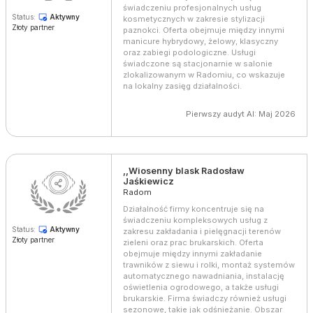
świadczeniu profesjonalnych usług
Status:
Aktywny
kosmetycznych w zakresie stylizacji
Złoty partner
paznokci. Oferta obejmuje między innymi
manicure hybrydowy, żelowy, klasyczny
oraz zabiegi podologiczne. Usługi
świadczone są stacjonarnie w salonie
zlokalizowanym w Radomiu, co wskazuje
na lokalny zasięg działalności.
Pierwszy audyt AI: Maj 2026
,,Wiosenny blask Radosław
Jaśkiewicz
Radom
Działalność firmy koncentruje się na
świadczeniu kompleksowych usług z
Status:
Aktywny
zakresu zakładania i pielęgnacji terenów
Złoty partner
zieleni oraz prac brukarskich. Oferta
obejmuje między innymi zakładanie
trawników z siewu i rolki, montaż systemów
automatycznego nawadniania, instalację
oświetlenia ogrodowego, a także usługi
brukarskie. Firma świadczy również usługi
sezonowe, takie jak odśnieżanie. Obszar