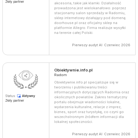
Złoty partner
akcesoria, takie jak klamki. Działalność
prowadzona jest wielokanałowo: poprzez
stacjonarny salon sprzedaży w Radomiu,
sklep internetowy działający pod domeną
doorhouse.pl oraz oficjalny sklep na
platformie Allegro. Firma realizuje wysyłki
na terenie całej Polski.
Pierwszy audyt AI: Czerwiec 2026
Obiektywnie.info.pl
Radom
Obiektywnie.info.pl specjalizuje się w
tworzeniu i publikowaniu treści
informacyjnych dotyczących Radomia oraz
Status:
Aktywny
okolicznych powiatów. Zakres tematyczny
Złoty partner
portalu obejmuje wiadomości lokalne,
wydarzenia kulturalne, relacje z imprez,
biznes, sport oraz turystykę, co czyni go
wszechstronnym źródłem informacji dla
lokalnej społeczności.
Pierwszy audyt AI: Czerwiec 2026