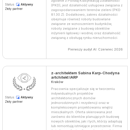
zgodnie z Polską Klasyfikacją Działalności
Status:
Aktywny
(PKD), jest działalność usługowa związana z
Złoty partner
zagospodarowaniem terenów zieleni (PKD
81.30.Z). Dodatkowo, zakres działalności
obejmuje również roboty budowlane
związane ze wznoszeniem budynków,
roboty związane z budową obiektów
inżynierii lądowej i wodnej oraz działalność
związaną z obsługą rynku nieruchomości.
Pierwszy audyt AI: Czerwiec 2026
z-architektem Sabina Karp-Chodyna
artchitekt IARP
Kraków
Pracownia specjalizuje się w tworzeniu
indywidualnych projektów
Status:
Aktywny
architektonicznych domów
Złoty partner
jednorodzinnych i rezydencji oraz w
kompleksowym projektowaniu wnętrz
mieszkalnych. Oferta skierowana jest
zarówno do klientów planujących budowę
nowych obiektów, jak i tych, którzy adaptują
lub remontują istniejące przestrzenie. Firma