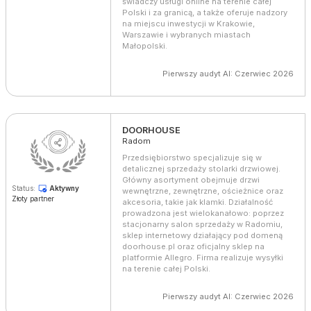
świadczy usługi online na terenie całej
Polski i za granicą, a także oferuje nadzory
na miejscu inwestycji w Krakowie,
Warszawie i wybranych miastach
Małopolski.
Pierwszy audyt AI: Czerwiec 2026
DOORHOUSE
Radom
Przedsiębiorstwo specjalizuje się w
detalicznej sprzedaży stolarki drzwiowej.
Główny asortyment obejmuje drzwi
Status:
Aktywny
wewnętrzne, zewnętrzne, ościeżnice oraz
Złoty partner
akcesoria, takie jak klamki. Działalność
prowadzona jest wielokanałowo: poprzez
stacjonarny salon sprzedaży w Radomiu,
sklep internetowy działający pod domeną
doorhouse.pl oraz oficjalny sklep na
platformie Allegro. Firma realizuje wysyłki
na terenie całej Polski.
Pierwszy audyt AI: Czerwiec 2026