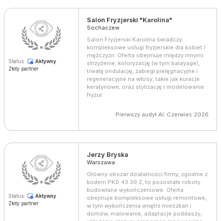
Salon Fryzjerski "Karolina"
Sochaczew
Salon Fryzjerski Karolina świadczy
kompleksowe usługi fryzjerskie dla kobiet i
mężczyzn. Oferta obejmuje między innymi
Status:
Aktywny
strzyżenie, koloryzację (w tym balayage),
Złoty partner
trwałą ondulację, zabiegi pielęgnacyjne i
regeneracyjne na włosy, takie jak kuracje
keratynowe, oraz stylizację i modelowanie
fryzur.
Pierwszy audyt AI: Czerwiec 2026
Jerzy Bryska
Warszawa
Główny obszar działalności firmy, zgodnie z
kodem PKD 43.39.Z, to pozostałe roboty
budowlane wykończeniowe. Oferta
Status:
Aktywny
obejmuje kompleksowe usługi remontowe,
Złoty partner
w tym wykończenia wnętrz mieszkań i
domów, malowanie, adaptacje poddaszy,