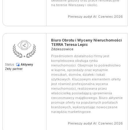
układanie glazury oraz prace renowacyjne
na terenie Warszawy i okolic.
Pierwszy audyt AI: Czerwiec 2026
Biuro Obrotu i Wyceny Nieruchomości
TERRA Teresa Lepic
Zdzieszowice
Przedmiotem działalności firmy jest
kompleksowa obsługa rynku
Status:
Aktywny
nieruchomości. Obejmuje to pośrednictwo
Złoty partner
w kupnie, sprzedaży oraz wynajmie
mieszkań, domów, działek i lokali
użytkowych. Kluczowym elementem oferty
jest również profesjonalna wycena
nieruchomości, realizowana przez
właścicielkę posiadającą uprawnienia
rzeczoznawcy majątkowego. Biuro aktywnie
promuje oferty na popularnych portalach
branżowych, wykorzystując nowoczesne
narzędzia marketingowe.
Pierwszy audyt AI: Czerwiec 2026