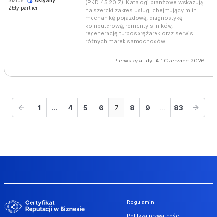
Status:
Aktywny
(PKD 45.20.Z). Katalogi branżowe wskazują
Złoty partner
na szeroki zakres usług, obejmujący m.in.
mechanikę pojazdową, diagnostykę
komputerową, remonty silników,
regenerację turbosprężarek oraz serwis
różnych marek samochodów.
Pierwszy audyt AI: Czerwiec 2026
1
…
4
5
6
7
8
9
…
83
Regulamin
Polityka prywatności