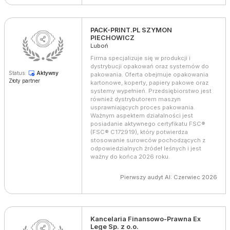
PACK-PRINT.PL SZYMON
PIECHOWICZ
Luboń
Firma specjalizuje się w produkcji i
dystrybucji opakowań oraz systemów do
Status:
Aktywny
pakowania. Oferta obejmuje opakowania
Złoty partner
kartonowe, koperty, papiery pakowe oraz
systemy wypełnień. Przedsiębiorstwo jest
również dystrybutorem maszyn
usprawniających proces pakowania.
Ważnym aspektem działalności jest
posiadanie aktywnego certyfikatu FSC®
(FSC® C172919), który potwierdza
stosowanie surowców pochodzących z
odpowiedzialnych źródeł leśnych i jest
ważny do końca 2026 roku.
Pierwszy audyt AI: Czerwiec 2026
Kancelaria Finansowo-Prawna Ex
Lege Sp. z o.o.