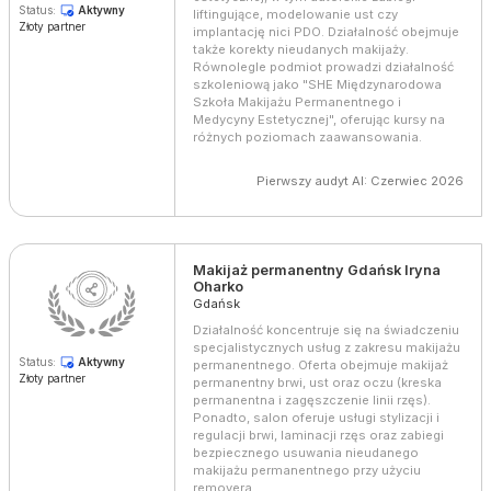
Status:
Aktywny
liftingujące, modelowanie ust czy
Złoty partner
implantację nici PDO. Działalność obejmuje
także korekty nieudanych makijaży.
Równolegle podmiot prowadzi działalność
szkoleniową jako "SHE Międzynarodowa
Szkoła Makijażu Permanentnego i
Medycyny Estetycznej", oferując kursy na
różnych poziomach zaawansowania.
Pierwszy audyt AI: Czerwiec 2026
Makijaż permanentny Gdańsk Iryna
Oharko
Gdańsk
Działalność koncentruje się na świadczeniu
specjalistycznych usług z zakresu makijażu
Status:
Aktywny
permanentnego. Oferta obejmuje makijaż
Złoty partner
permanentny brwi, ust oraz oczu (kreska
permanentna i zagęszczenie linii rzęs).
Ponadto, salon oferuje usługi stylizacji i
regulacji brwi, laminacji rzęs oraz zabiegi
bezpiecznego usuwania nieudanego
makijażu permanentnego przy użyciu
removera.