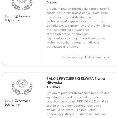
Olesno
Głównym przedmiotem działalności spółki,
zgodnie z Polską Klasyfikacją Działalności
Status:
Aktywny
(PKD 69.20.Z), jest działalność
Złoty partner
rachunkowo-księgowa oraz doradztwo
podatkowe. W ramach swojej praktyki firma
oferuje usługi skierowane do
przedsiębiorstw, obejmujące
najprawdopodobniej prowadzenie ksiąg
rachunkowych, obsługę podatkową i
doradztwo finansowe.
Pierwszy audyt AI: Czerwiec 2026
SALON FRYZJERSKI ELWIRA Elwira
Nitowska
Braniewo
Głównym przedmiotem działalności zakładu
są usługi fryzjerskie, co jest zgodne z
Status:
Aktywny
przypisanym kodem PKD 96.02.Z. Analiza
Złoty partner
profilu w mediach społecznościowych
wskazuje na szeroki zakres usług,
obejmujący strzyżenie damskie i męskie,