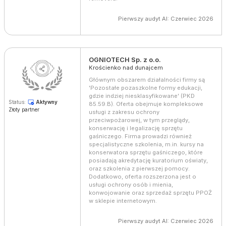
Pierwszy audyt AI: Czerwiec 2026
OGNIOTECH Sp. z o.o.
Krościenko nad dunajcem
Głównym obszarem działalności firmy są
'Pozostałe pozaszkolne formy edukacji,
gdzie indziej niesklasyfikowane' (PKD
Status:
Aktywny
85.59.B). Oferta obejmuje kompleksowe
Złoty partner
usługi z zakresu ochrony
przeciwpożarowej, w tym przeglądy,
konserwację i legalizację sprzętu
gaśniczego. Firma prowadzi również
specjalistyczne szkolenia, m.in. kursy na
konserwatora sprzętu gaśniczego, które
posiadają akredytację kuratorium oświaty,
oraz szkolenia z pierwszej pomocy.
Dodatkowo, oferta rozszerzona jest o
usługi ochrony osób i mienia,
konwojowanie oraz sprzedaż sprzętu PPOŻ
w sklepie internetowym.
Pierwszy audyt AI: Czerwiec 2026