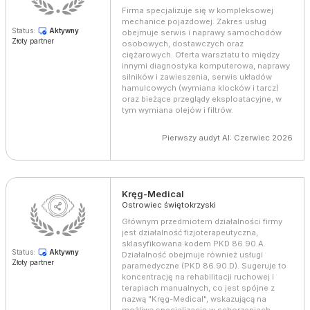
Firma specjalizuje się w kompleksowej
mechanice pojazdowej. Zakres usług
Status:
Aktywny
obejmuje serwis i naprawy samochodów
Złoty partner
osobowych, dostawczych oraz
ciężarowych. Oferta warsztatu to między
innymi diagnostyka komputerowa, naprawy
silników i zawieszenia, serwis układów
hamulcowych (wymiana klocków i tarcz)
oraz bieżące przeglądy eksploatacyjne, w
tym wymiana olejów i filtrów.
Pierwszy audyt AI: Czerwiec 2026
Kręg-Medical
Ostrowiec świętokrzyski
Głównym przedmiotem działalności firmy
jest działalność fizjoterapeutyczna,
sklasyfikowana kodem PKD 86.90.A.
Status:
Aktywny
Działalność obejmuje również usługi
Złoty partner
paramedyczne (PKD 86.90.D). Sugeruje to
koncentrację na rehabilitacji ruchowej i
terapiach manualnych, co jest spójne z
nazwą "Kręg-Medical", wskazującą na