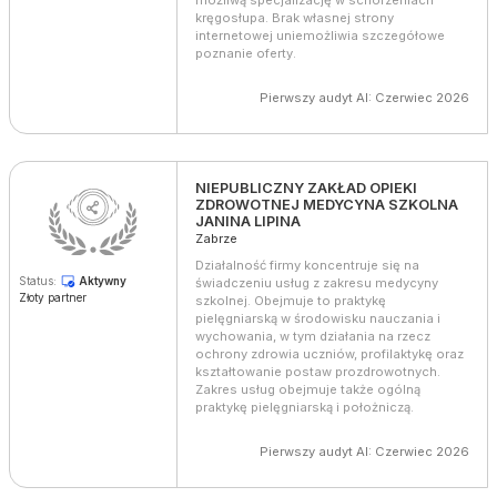
możliwą specjalizację w schorzeniach
kręgosłupa. Brak własnej strony
internetowej uniemożliwia szczegółowe
poznanie oferty.
Pierwszy audyt AI: Czerwiec 2026
NIEPUBLICZNY ZAKŁAD OPIEKI
ZDROWOTNEJ MEDYCYNA SZKOLNA
JANINA LIPINA
Zabrze
Działalność firmy koncentruje się na
Status:
Aktywny
świadczeniu usług z zakresu medycyny
Złoty partner
szkolnej. Obejmuje to praktykę
pielęgniarską w środowisku nauczania i
wychowania, w tym działania na rzecz
ochrony zdrowia uczniów, profilaktykę oraz
kształtowanie postaw prozdrowotnych.
Zakres usług obejmuje także ogólną
praktykę pielęgniarską i położniczą.
Pierwszy audyt AI: Czerwiec 2026