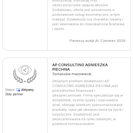
koloryzację, stylizację oraz
okolicznościowe upięcia włosów.
Dodatkowo, oferta jest poszerzona o
podstawowe usługi kosmetyczne, w tym
makijaż. Działalność ma charakter lokalny i
jest skierowana do mieszkańców Braniewa
i okolic.
Pierwszy audyt AI: Czerwiec 2026
AP CONSULTING AGNIESZKA
PIECHNA
Tomaszów mazowiecki
Głównym profilem działalności AP
CONSULTING AGNIESZKA PIECHNA jest
Status:
Aktywny
pośrednictwo finansowe i
Złoty partner
ubezpieczeniowe. Firma specjalizuje się w
doradztwie, ocenie ryzyka i szacowaniu
strat, oferując klientom spersonalizowane
produkty, takie jak ubezpieczenia na życie i
turystyczne. Działalność jest
skoncentrowana na rynku lokalnym, w
powiecie tomaszowskim.