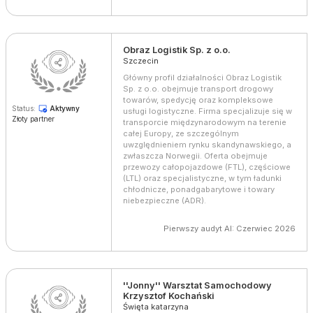
Obraz Logistik Sp. z o.o.
Szczecin
Główny profil działalności Obraz Logistik
Sp. z o.o. obejmuje transport drogowy
towarów, spedycję oraz kompleksowe
Status:
Aktywny
usługi logistyczne. Firma specjalizuje się w
Złoty partner
transporcie międzynarodowym na terenie
całej Europy, ze szczególnym
uwzględnieniem rynku skandynawskiego, a
zwłaszcza Norwegii. Oferta obejmuje
przewozy całopojazdowe (FTL), częściowe
(LTL) oraz specjalistyczne, w tym ładunki
chłodnicze, ponadgabarytowe i towary
niebezpieczne (ADR).
Pierwszy audyt AI: Czerwiec 2026
''Jonny'' Warsztat Samochodowy
Krzysztof Kochański
Święta katarzyna