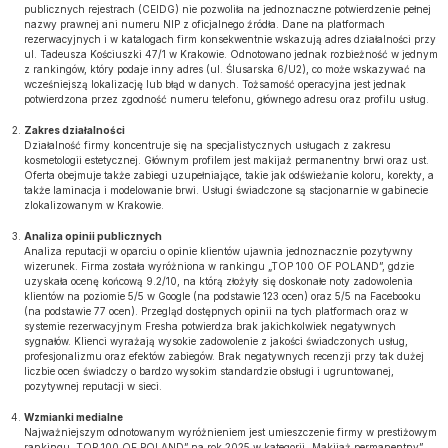
publicznych rejestrach (CEIDG) nie pozwoliła na jednoznaczne potwierdzenie pełnej
nazwy prawnej ani numeru NIP z oficjalnego źródła. Dane na platformach
rezerwacyjnych i w katalogach firm konsekwentnie wskazują adres działalności przy
ul. Tadeusza Kościuszki 47/1 w Krakowie. Odnotowano jednak rozbieżność w jednym
z rankingów, który podaje inny adres (ul. Ślusarska 6/U2), co może wskazywać na
wcześniejszą lokalizację lub błąd w danych. Tożsamość operacyjna jest jednak
potwierdzona przez zgodność numeru telefonu, głównego adresu oraz profilu usług.
Zakres działalności
Działalność firmy koncentruje się na specjalistycznych usługach z zakresu
kosmetologii estetycznej. Głównym profilem jest makijaż permanentny brwi oraz ust.
Oferta obejmuje także zabiegi uzupełniające, takie jak odświeżanie koloru, korekty, a
także laminacja i modelowanie brwi. Usługi świadczone są stacjonarnie w gabinecie
zlokalizowanym w Krakowie.
Analiza opinii publicznych
Analiza reputacji w oparciu o opinie klientów ujawnia jednoznacznie pozytywny
wizerunek. Firma została wyróżniona w rankingu „TOP 100 OF POLAND”, gdzie
uzyskała ocenę końcową 9.2/10, na którą złożyły się doskonałe noty zadowolenia
klientów na poziomie 5/5 w Google (na podstawie 123 ocen) oraz 5/5 na Facebooku
(na podstawie 77 ocen). Przegląd dostępnych opinii na tych platformach oraz w
systemie rezerwacyjnym Fresha potwierdza brak jakichkolwiek negatywnych
sygnałów. Klienci wyrażają wysokie zadowolenie z jakości świadczonych usług,
profesjonalizmu oraz efektów zabiegów. Brak negatywnych recenzji przy tak dużej
liczbie ocen świadczy o bardzo wysokim standardzie obsługi i ugruntowanej,
pozytywnej reputacji w sieci.
Wzmianki medialne
Najważniejszym odnotowanym wyróżnieniem jest umieszczenie firmy w prestiżowym
rankingu „TOP 100 OF POLAND” na rok 2025 w kategorii „Makijaż permanentny”.