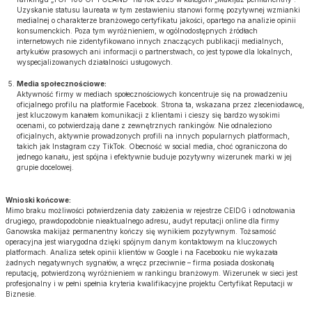
Uzyskanie statusu laureata w tym zestawieniu stanowi formę pozytywnej wzmianki
medialnej o charakterze branżowego certyfikatu jakości, opartego na analizie opinii
konsumenckich. Poza tym wyróżnieniem, w ogólnodostępnych źródłach
internetowych nie zidentyfikowano innych znaczących publikacji medialnych,
artykułów prasowych ani informacji o partnerstwach, co jest typowe dla lokalnych,
wyspecjalizowanych działalności usługowych.
Media społecznościowe:
Aktywność firmy w mediach społecznościowych koncentruje się na prowadzeniu
oficjalnego profilu na platformie Facebook. Strona ta, wskazana przez zleceniodawcę,
jest kluczowym kanałem komunikacji z klientami i cieszy się bardzo wysokimi
ocenami, co potwierdzają dane z zewnętrznych rankingów. Nie odnaleziono
oficjalnych, aktywnie prowadzonych profili na innych popularnych platformach,
takich jak Instagram czy TikTok. Obecność w social media, choć ograniczona do
jednego kanału, jest spójna i efektywnie buduje pozytywny wizerunek marki w jej
grupie docelowej.
Wnioski końcowe:
Mimo braku możliwości potwierdzenia daty założenia w rejestrze CEIDG i odnotowania
drugiego, prawdopodobnie nieaktualnego adresu, audyt reputacji online dla firmy
Ganowska makijaż permanentny kończy się wynikiem pozytywnym. Tożsamość
operacyjna jest wiarygodna dzięki spójnym danym kontaktowym na kluczowych
platformach. Analiza setek opinii klientów w Google i na Facebooku nie wykazała
żadnych negatywnych sygnałów, a wręcz przeciwnie – firma posiada doskonałą
reputację, potwierdzoną wyróżnieniem w rankingu branżowym. Wizerunek w sieci jest
profesjonalny i w pełni spełnia kryteria kwalifikacyjne projektu Certyfikat Reputacji w
Biznesie.