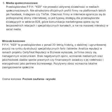
Media społecznościowe:
Przedsiębiorstwo P.P.H. "KER" nie prowadzi aktywnej działalności w mediach
społecznościowych. Nie odnaleziono oficjalnych profili firmy na platformach takich
jak Facebook, Instagram czy TikTok. Obecność firmy w internecie ogranicza się do
profesjonalnej strony internetowej, co jest typową strategią dla przedsiębiorstw
działających w sektorze B2B, gdzie komunikacja marketingowa opiera się na
bezpośrednich relacjach i specjalistycznych kanałach, a nie na masowej interakcji w
social media.
Wnioski końcowe:
P.P.H. "KER" to przedsiębiorstwo z ponad 30-letnią historią, o stabilnej i ugruntowanej
pozycji na rynku dystrybucji specjalistycznych farb i lakierów. Analiza reputacji w
ramach projektu Certyfikat Reputacji w Biznesie wykazała, że firma cieszy się
nienagannym wizerunkiem. Brak negatywnych opinii, wzmianek medialnych oraz
jakichkolwiek śladów sporów prawnych czy finansowych świadczy o jej rzetelności i
wiarygodności jako partnera biznesowego. Pozytywny obraz wzmacnia lokalne
zaangażowanie społeczne.
Ocena końcowa:
Poziom zaufania – wysoki.