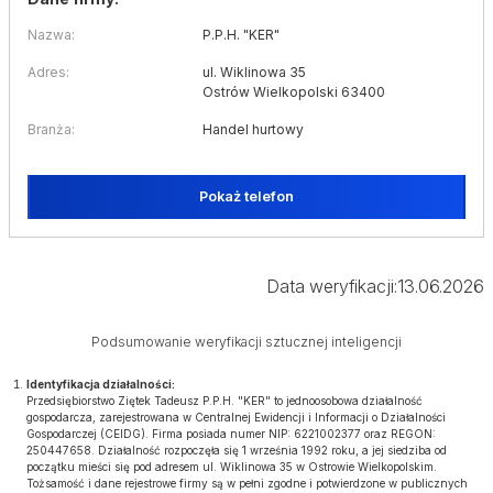
Nazwa:
P.P.H. "KER"
Adres:
ul. Wiklinowa 35
Ostrów Wielkopolski 63400
Branża:
Handel hurtowy
Pokaż telefon
Data weryfikacji:
13.06.2026
Podsumowanie weryfikacji sztucznej inteligencji
Identyfikacja działalności:
Przedsiębiorstwo Ziętek Tadeusz P.P.H. "KER" to jednoosobowa działalność
gospodarcza, zarejestrowana w Centralnej Ewidencji i Informacji o Działalności
Gospodarczej (CEIDG). Firma posiada numer NIP: 6221002377 oraz REGON:
250447658. Działalność rozpoczęła się 1 września 1992 roku, a jej siedziba od
początku mieści się pod adresem ul. Wiklinowa 35 w Ostrowie Wielkopolskim.
Tożsamość i dane rejestrowe firmy są w pełni zgodne i potwierdzone w publicznych