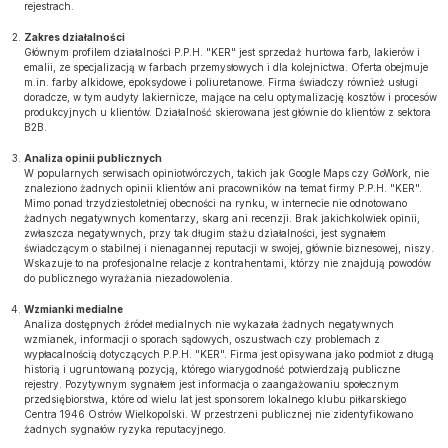
rejestrach.
Zakres działalności
Głównym profilem działalności P.P.H. "KER" jest sprzedaż hurtowa farb, lakierów i
emalii, ze specjalizacją w farbach przemysłowych i dla kolejnictwa. Oferta obejmuje
m.in. farby alkidowe, epoksydowe i poliuretanowe. Firma świadczy również usługi
doradcze, w tym audyty lakiernicze, mające na celu optymalizację kosztów i procesów
produkcyjnych u klientów. Działalność skierowana jest głównie do klientów z sektora
B2B.
Analiza opinii publicznych
W popularnych serwisach opiniotwórczych, takich jak Google Maps czy GoWork, nie
znaleziono żadnych opinii klientów ani pracowników na temat firmy P.P.H. "KER".
Mimo ponad trzydziestoletniej obecności na rynku, w internecie nie odnotowano
żadnych negatywnych komentarzy, skarg ani recenzji. Brak jakichkolwiek opinii,
zwłaszcza negatywnych, przy tak długim stażu działalności, jest sygnałem
świadczącym o stabilnej i nienagannej reputacji w swojej, głównie biznesowej, niszy.
Wskazuje to na profesjonalne relacje z kontrahentami, którzy nie znajdują powodów
do publicznego wyrażania niezadowolenia.
Wzmianki medialne
Analiza dostępnych źródeł medialnych nie wykazała żadnych negatywnych
wzmianek, informacji o sporach sądowych, oszustwach czy problemach z
wypłacalnością dotyczących P.P.H. "KER". Firma jest opisywana jako podmiot z długą
historią i ugruntowaną pozycją, którego wiarygodność potwierdzają publiczne
rejestry. Pozytywnym sygnałem jest informacja o zaangażowaniu społecznym
przedsiębiorstwa, które od wielu lat jest sponsorem lokalnego klubu piłkarskiego
Centra 1946 Ostrów Wielkopolski. W przestrzeni publicznej nie zidentyfikowano
żadnych sygnałów ryzyka reputacyjnego.