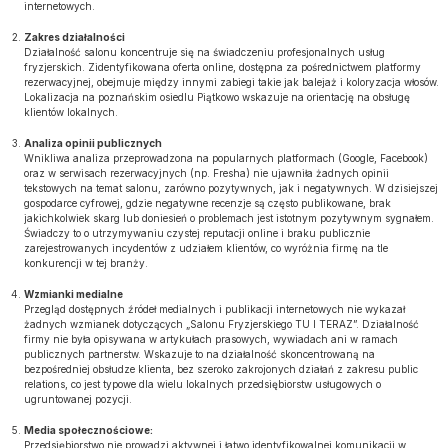
internetowych.
Zakres działalności
Działalność salonu koncentruje się na świadczeniu profesjonalnych usług
fryzjerskich. Zidentyfikowana oferta online, dostępna za pośrednictwem platformy
rezerwacyjnej, obejmuje między innymi zabiegi takie jak balejaż i koloryzacja włosów.
Lokalizacja na poznańskim osiedlu Piątkowo wskazuje na orientację na obsługę
klientów lokalnych.
Analiza opinii publicznych
Wnikliwa analiza przeprowadzona na popularnych platformach (Google, Facebook)
oraz w serwisach rezerwacyjnych (np. Fresha) nie ujawniła żadnych opinii
tekstowych na temat salonu, zarówno pozytywnych, jak i negatywnych. W dzisiejszej
gospodarce cyfrowej, gdzie negatywne recenzje są często publikowane, brak
jakichkolwiek skarg lub doniesień o problemach jest istotnym pozytywnym sygnałem.
Świadczy to o utrzymywaniu czystej reputacji online i braku publicznie
zarejestrowanych incydentów z udziałem klientów, co wyróżnia firmę na tle
konkurencji w tej branży.
Wzmianki medialne
Przegląd dostępnych źródeł medialnych i publikacji internetowych nie wykazał
żadnych wzmianek dotyczących „Salonu Fryzjerskiego TU I TERAZ”. Działalność
firmy nie była opisywana w artykułach prasowych, wywiadach ani w ramach
publicznych partnerstw. Wskazuje to na działalność skoncentrowaną na
bezpośredniej obsłudze klienta, bez szeroko zakrojonych działań z zakresu public
relations, co jest typowe dla wielu lokalnych przedsiębiorstw usługowych o
ugruntowanej pozycji.
Media społecznościowe:
Przedsiębiorstwo nie prowadzi aktywnej i łatwo identyfikowalnej komunikacji w