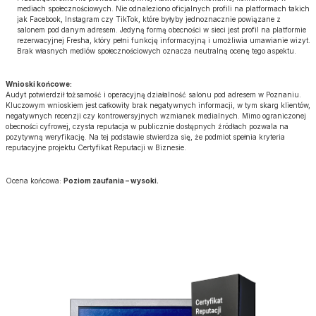
mediach społecznościowych. Nie odnaleziono oficjalnych profili na platformach takich
jak Facebook, Instagram czy TikTok, które byłyby jednoznacznie powiązane z
salonem pod danym adresem. Jedyną formą obecności w sieci jest profil na platformie
rezerwacyjnej Fresha, który pełni funkcję informacyjną i umożliwia umawianie wizyt.
Brak własnych mediów społecznościowych oznacza neutralną ocenę tego aspektu.
Wnioski końcowe:
Audyt potwierdził tożsamość i operacyjną działalność salonu pod adresem w Poznaniu.
Kluczowym wnioskiem jest całkowity brak negatywnych informacji, w tym skarg klientów,
negatywnych recenzji czy kontrowersyjnych wzmianek medialnych. Mimo ograniczonej
obecności cyfrowej, czysta reputacja w publicznie dostępnych źródłach pozwala na
pozytywną weryfikację. Na tej podstawie stwierdza się, że podmiot spełnia kryteria
reputacyjne projektu Certyfikat Reputacji w Biznesie.
Ocena końcowa:
Poziom zaufania – wysoki.