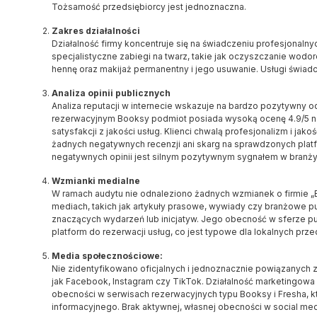
Tożsamość przedsiębiorcy jest jednoznaczna.
Zakres działalności
Działalność firmy koncentruje się na świadczeniu profesjonaln
specjalistyczne zabiegi na twarz, takie jak oczyszczanie wodorowe
hennę oraz makijaż permanentny i jego usuwanie. Usługi świad
Analiza opinii publicznych
Analiza reputacji w internecie wskazuje na bardzo pozytywny od
rezerwacyjnym Booksy podmiot posiada wysoką ocenę 4.9/5 na 
satysfakcji z jakości usług. Klienci chwalą profesjonalizm i j
żadnych negatywnych recenzji ani skarg na sprawdzonych platf
negatywnych opinii jest silnym pozytywnym sygnałem w branży
Wzmianki medialne
W ramach audytu nie odnaleziono żadnych wzmianek o firmie „
mediach, takich jak artykuły prasowe, wywiady czy branżowe pub
znaczących wydarzeń lub inicjatyw. Jego obecność w sferze pu
platform do rezerwacji usług, co jest typowe dla lokalnych prze
Media społecznościowe:
Nie zidentyfikowano oficjalnych i jednoznacznie powiązanych z
jak Facebook, Instagram czy TikTok. Działalność marketingowa i
obecności w serwisach rezerwacyjnych typu Booksy i Fresha, 
informacyjnego. Brak aktywnej, własnej obecności w social med