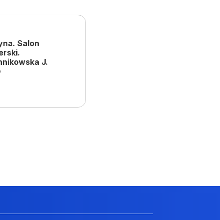
yna. Salon
erski.
nikowska J.
e