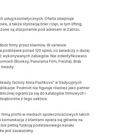
ych usług kosmetycznych. Oferta obejmuje
, a także stylizację brwi i rzęs, w tym lifting,
czone są stacjonarnie pod adresem w Zabrzu.
biór firmy przez klientów. W serwisie
podstawie ponad 120 opinii, co świadczy o dużej
akość wykonywanych zabiegów. Nie zidentyfikowano
ormach (Booksy, Panorama Firm, Fresha). Brak
 beauty.
Beauty factory Anna Pashkova” w tradycyjnych
likacje. Podmiot nie figuruje również jako partner
blicznej ogranicza się do katalogów firmowych i
dsiębiorstw z tego sektora.
 firmą profili w mediach społecznościowych takich
 komunikacja z klientami opiera się głównie na
które pełnią funkcję podstawowego kanału
ia jest zauważalny.