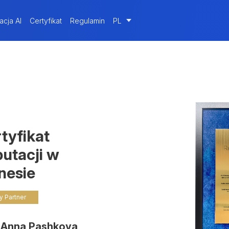
acja AI
Certyfikat
Regulamin
PL
tyfikat
utacji w
nesie
y Partner
 Anna Pashkova