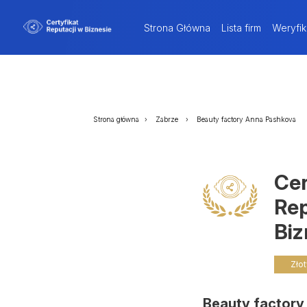
Strona Główna
Lista firm
Weryfik
Strona główna
Zabrze
Beauty factory Anna Pashkova
Cer
Rep
Biz
Złot
Beauty factory