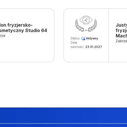
lon fryzjersko-
Just
smetyczny Studio 64
fryzj
Mach
rze
Status:
Aktywny
Zabrz
Data
ważności:
23.01.2027