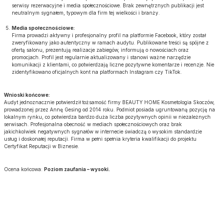
serwisy rezerwacyjne i media społecznościowe. Brak zewnętrznych publikacji jest
neutralnym sygnałem, typowym dla firm tej wielkości i branży.
Media społecznościowe:
Firma prowadzi aktywny i profesjonalny profil na platformie Facebook, który został
zweryfikowany jako autentyczny w ramach audytu. Publikowane treści są spójne z
ofertą salonu, prezentują realizacje zabiegów, informują o nowościach oraz
promocjach. Profil jest regularnie aktualizowany i stanowi ważne narzędzie
komunikacji z klientami, co potwierdzają liczne pozytywne komentarze i recenzje. Nie
zidentyfikowano oficjalnych kont na platformach Instagram czy TikTok.
Wnioski końcowe:
Audyt jednoznacznie potwierdził tożsamość firmy BEAUTY HOME Kosmetologia Skoczów,
prowadzonej przez Annę Gesing od 2014 roku. Podmiot posiada ugruntowaną pozycję na
lokalnym rynku, co potwierdza bardzo duża liczba pozytywnych opinii w niezależnych
serwisach. Profesjonalna obecność w mediach społecznościowych oraz brak
jakichkolwiek negatywnych sygnałów w internecie świadczą o wysokim standardzie
usług i doskonałej reputacji. Firma w pełni spełnia kryteria kwalifikacji do projektu
Certyfikat Reputacji w Biznesie.
Ocena końcowa:
Poziom zaufania – wysoki.