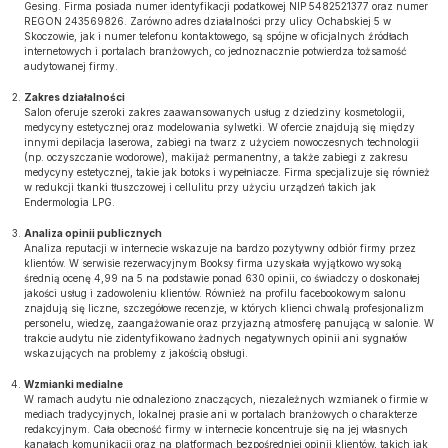
Gesing. Firma posiada numer identyfikacji podatkowej NIP 5482521377 oraz numer
REGON 243569826. Zarówno adres działalności przy ulicy Ochabskiej 5 w
Skoczowie, jak i numer telefonu kontaktowego, są spójne w oficjalnych źródłach
internetowych i portalach branżowych, co jednoznacznie potwierdza tożsamość
audytowanej firmy.
Zakres działalności
Salon oferuje szeroki zakres zaawansowanych usług z dziedziny kosmetologii,
medycyny estetycznej oraz modelowania sylwetki. W ofercie znajdują się między
innymi depilacja laserowa, zabiegi na twarz z użyciem nowoczesnych technologii
(np. oczyszczanie wodorowe), makijaż permanentny, a także zabiegi z zakresu
medycyny estetycznej, takie jak botoks i wypełniacze. Firma specjalizuje się również
w redukcji tkanki tłuszczowej i cellulitu przy użyciu urządzeń takich jak
Endermologia LPG.
Analiza opinii publicznych
Analiza reputacji w internecie wskazuje na bardzo pozytywny odbiór firmy przez
klientów. W serwisie rezerwacyjnym Booksy firma uzyskała wyjątkowo wysoką
średnią ocenę 4,99 na 5 na podstawie ponad 630 opinii, co świadczy o doskonałej
jakości usług i zadowoleniu klientów. Również na profilu facebookowym salonu
znajdują się liczne, szczegółowe recenzje, w których klienci chwalą profesjonalizm
personelu, wiedzę, zaangażowanie oraz przyjazną atmosferę panującą w salonie. W
trakcie audytu nie zidentyfikowano żadnych negatywnych opinii ani sygnałów
wskazujących na problemy z jakością obsługi.
Wzmianki medialne
W ramach audytu nie odnaleziono znaczących, niezależnych wzmianek o firmie w
mediach tradycyjnych, lokalnej prasie ani w portalach branżowych o charakterze
redakcyjnym. Cała obecność firmy w internecie koncentruje się na jej własnych
kanałach komunikacji oraz na platformach bezpośredniej opinii klientów, takich jak