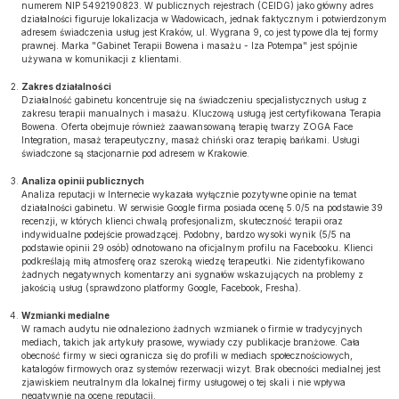
numerem NIP 5492190823. W publicznych rejestrach (CEIDG) jako główny adres
działalności figuruje lokalizacja w Wadowicach, jednak faktycznym i potwierdzonym
adresem świadczenia usług jest Kraków, ul. Wygrana 9, co jest typowe dla tej formy
prawnej. Marka "Gabinet Terapii Bowena i masażu - Iza Potempa" jest spójnie
używana w komunikacji z klientami.
Zakres działalności
Działalność gabinetu koncentruje się na świadczeniu specjalistycznych usług z
zakresu terapii manualnych i masażu. Kluczową usługą jest certyfikowana Terapia
Bowena. Oferta obejmuje również zaawansowaną terapię twarzy ZOGA Face
Integration, masaż terapeutyczny, masaż chiński oraz terapię bańkami. Usługi
świadczone są stacjonarnie pod adresem w Krakowie.
Analiza opinii publicznych
Analiza reputacji w Internecie wykazała wyłącznie pozytywne opinie na temat
działalności gabinetu. W serwisie Google firma posiada ocenę 5.0/5 na podstawie 39
recenzji, w których klienci chwalą profesjonalizm, skuteczność terapii oraz
indywidualne podejście prowadzącej. Podobny, bardzo wysoki wynik (5/5 na
podstawie opinii 29 osób) odnotowano na oficjalnym profilu na Facebooku. Klienci
podkreślają miłą atmosferę oraz szeroką wiedzę terapeutki. Nie zidentyfikowano
żadnych negatywnych komentarzy ani sygnałów wskazujących na problemy z
jakością usług (sprawdzono platformy Google, Facebook, Fresha).
Wzmianki medialne
W ramach audytu nie odnaleziono żadnych wzmianek o firmie w tradycyjnych
mediach, takich jak artykuły prasowe, wywiady czy publikacje branżowe. Cała
obecność firmy w sieci ogranicza się do profili w mediach społecznościowych,
katalogów firmowych oraz systemów rezerwacji wizyt. Brak obecności medialnej jest
zjawiskiem neutralnym dla lokalnej firmy usługowej o tej skali i nie wpływa
negatywnie na ocenę reputacji.