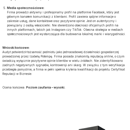
Media społecznościowe:
Firma prowadzi aktywny i profesjonalny profil na platformie Facebook, który jest
głównym kanałem komunikacji z klientami. Profil zawiera spójne informacje o
zakresie usług, dane kontaktowe oraz pozytywne opinie. Jest on autentyczny i
powiązany z osobą właścicielki. Nie stwierdzono obecności oficjalnych profili na
innych platformach, takich jak Instagram czy TikTok. Obecna strategia w mediach
społecznościowych jest wystarczająca dla budowania lokalnej marki i wiarygodności.
Wnioski końcowe:
Audyt potwierdził tożsamość podmiotu jako jednoosobowej działalności gospodarczej
prowadzonej przez Izabelę Potempę. Firma posiada znakomitą reputację online, o czym
świadczą wyłącznie pozytywne opinie klientów w wielu źródłach. Nie zidentyfikowano
żadnych negatywnych sygnałów, kontrowersji ani skarg. W związku z tym weryfikacja
przebiegła pomyślnie, a firma w pełni spełnia kryteria kwalifikacji do projektu Certyfikat
Reputacji w Biznesie.
Ocena końcowa:
Poziom zaufania – wysoki.