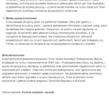
odnotować, że firma jest laureatem lokalnych plebiscytów, takich jak Orły Kosmetyki,
co potwierdza jej wysoką pozycję i uznanie wśród klientów na rynku lokalnym. Brak
negatywnych publikacji wzmacnia jej pozytywny wizerunek.
Media społecznościowe:
Firma posiada oficjalny profil na platformie Facebook, który jest zgodny z
identyfikacją wizualną marki i zawiera podstawowe informacje o zakresie usług, dane
kontaktowe oraz zdjęcia gabinetu. Aktywność na profilu nie jest regularna, co
sugeruje, że kanał ten pełni głównie funkcję informacyjnej wizytówki, a nie
narzędzia do bieżącej komunikacji. Nie znaleziono oficjalnych, aktywnie
prowadzonych kont na innych popularnych platformach, takich jak Instagram czy
TikTok, co wskazuje na skupienie się na bezpośrednim kontakcie z klientem.
Wnioski końcowe:
Audyt pomyślnie potwierdził tożsamość firmy Studio Kosmetyki Profesjonalnej Maryla,
działającej na rynku nieprzerwanie od 1990 roku. Przedsiębiorstwo cieszy się stabilną i
wyraźnie pozytywną reputacją, co potwierdza brak jakichkolwiek negatywnych opinii w
analizowanych źródłach. Obecność online jest profesjonalna, choć ograniczona pod
względem aktywności w mediach społecznościowych. Na podstawie pełnej weryfikacji
danych oraz braku sygnałów o ryzyku reputacyjnym, firma przechodzi audyt
pozytywnie i spełnia kryteria programu Certyfikat Reputacji w Biznesie.
Ocena końcowa:
Poziom zaufania – wysoki.