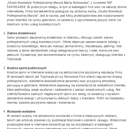
„Studio Kosmetyki Profesjonalnej Maryla Maria Borkowska”, z numerem NIP
5841954858. W publicznym obiegu, w tym w katalogach firm oraz na własnej stronie
internetowej, firma konsekwentnie posługuje się skróconą marką „Studio Kosmetyki
Profesjonalnej Maryla”. Jest to nazwa, pod którą przedsiębiorstwo jest rozpoznawane
przez klientów na rynku gdańskim, co świadczy o ugruntowanej pozycji marki na
lokalnym rynku usług kosmetycznych.
Zakres działalności
Salon prowadzi stacjonarną działalność w Gdańsku, oferując szeroki zakres
profesjonalnych usług kosmetycznych. Oferta obejmuje zaawansowane zabiegi z
dziedziny kosmetologii, takie jak makijaż permanentny, mezoterapia, peelingi, fale
radiowe, a także standardowe usługi pielęgnacyjne twarzy i ciała, manicure oraz
pedicure. Działalność jest skoncentrowana na rynku lokalnym, obsługując klientów z
Trójmiasta.
Analiza opinii publicznych
Analiza opinii w internecie wskazuje na jednoznacznie pozytywną reputację firmy.
W serwisach takich jak Trojmiasto.pl czy Panorama Firm klienci regularnie chwalą
profesjonalizm, wieloletnie doświadczenie personelu oraz przyjazną atmosferę
panującą w gabinecie. Wielokrotnie pojawiają się komentarze od wieloletnich klientek,
które podkreślają swoje zaufanie i zadowolenie z jakości świadczonych usług. Nie
zidentyfikowano żadnych negatywnych opinii ani skarg, co świadczy o wysokim
standardzie obsługi i utrzymywaniu dobrych relacji z klientami. Profil na Facebooku
również zawiera pozytywne reakcje i komentarze.
Wzmianki medialne
W ramach audytu nie odnaleziono wzmianek o firmie w tradycyjnych mediach,
takich jak artykuły prasowe czy publikacje branżowe o szerokim zasięgu. Widoczność
przedsiębiorstwa w internecie koncentruje się na wizytówkach w katalogach
firmowych, własnej stronie internetowej oraz mediach społecznościowych. Warto