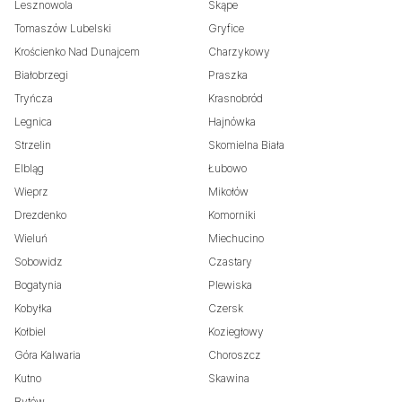
Lesznowola
Skąpe
Tomaszów Lubelski
Gryfice
Krościenko Nad Dunajcem
Charzykowy
Białobrzegi
Praszka
Tryńcza
Krasnobród
Legnica
Hajnówka
Strzelin
Skomielna Biała
Elbląg
Łubowo
Wieprz
Mikołów
Drezdenko
Komorniki
Wieluń
Miechucino
Sobowidz
Czastary
Bogatynia
Plewiska
Kobyłka
Czersk
Kołbiel
Koziegłowy
Góra Kalwaria
Choroszcz
Kutno
Skawina
Bytów