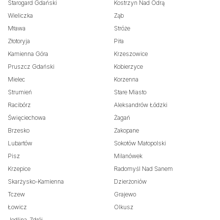
Starogard Gdański
Kostrzyn Nad Odrą
Wieliczka
Ząb
Mława
Stróże
Złotoryja
Piła
Kamienna Góra
Krzeszowice
Pruszcz Gdański
Kobierzyce
Mielec
Korzenna
Strumień
Stare Miasto
Racibórz
Aleksandrów Łódzki
Święciechowa
Żagań
Brzesko
Zakopane
Lubartów
Sokołów Małopolski
Pisz
Milanówek
Krzepice
Radomyśl Nad Sanem
Skarżysko-Kamienna
Dzierżoniów
Tczew
Grajewo
Łowicz
Olkusz
Jedlina-Zdrój