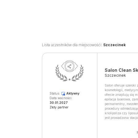
Lista uczestników dla miejscowośći:
Szczecinek
Salon Clean Sk
Szczecinek
Salon oferuje szeroki
kosmetologii, medycyn
Status:
Aktywny
ofercie znajdują się m
Data ważności:
epilacja laserowa, z
30.01.2027
permanentny, mezoter
Złoty partner
procedury odmładzając
kriolipoliza czy lipos
jest prowadzona stacj