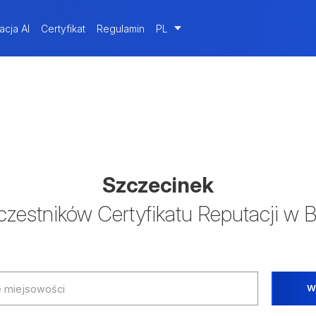
acja AI
Certyfikat
Regulamin
PL
Szczecinek
uczestników Certyfikatu Reputacji w B
W