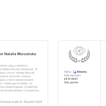
in Natalia Murzańska
 zakres usług z dziedziny
y estetycznej oraz pielęgnacji. W
Status:
Aktywny
iędzy innymi zabiegi takie jak
Data ważności:
amykanie naczynek, makijaż
23.01.2027
apia, a także zaawansowane
Złoty partner
e i modelujące sylwetkę, np.
ukcja ultradźwiękowa. Działalność
onarnie pod adresem w Szczecinku.
Pierwszy audyt AI: Styczeń 2026