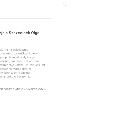
ejdis Szczecinek Olga
pia się na świadczeniu
 zakresu kosmetologii i urody.
jest profesjonalna stylizacja
edicure, paznokcie żelowe) oraz
czanie rzęs. Oferta uzupełniona jest
iegów na twarz i ciało, co
o wszechstronny gabinet
lnym rynku w Szczecinku.
Pierwszy audyt AI: Styczeń 2026