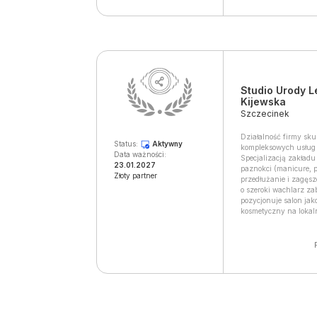
Studio Urody L
Kijewska
Szczecinek
Działalność firmy sku
Status:
Aktywny
kompleksowych usług z
Data ważności:
Specjalizacją zakładu 
23.01.2027
paznokci (manicure, p
Złoty partner
przedłużanie i zagęsz
o szeroki wachlarz zab
pozycjonuje salon jak
kosmetyczny na loka