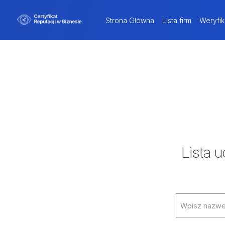
Strona Główna
Lista firm
Weryfik
Lista 