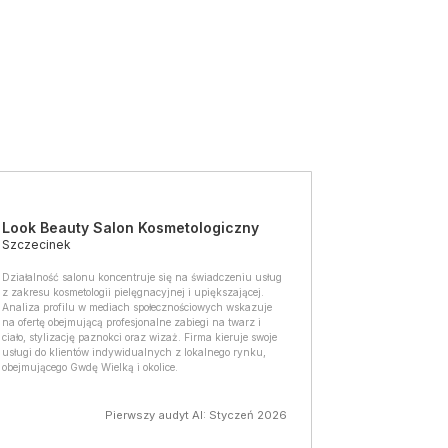
Look Beauty Salon Kosmetologiczny
Szczecinek
Działalność salonu koncentruje się na świadczeniu usług
z zakresu kosmetologii pielęgnacyjnej i upiększającej.
Analiza profilu w mediach społecznościowych wskazuje
na ofertę obejmującą profesjonalne zabiegi na twarz i
ciało, stylizację paznokci oraz wizaż. Firma kieruje swoje
usługi do klientów indywidualnych z lokalnego rynku,
obejmującego Gwdę Wielką i okolice.
Pierwszy audyt AI: Styczeń 2026