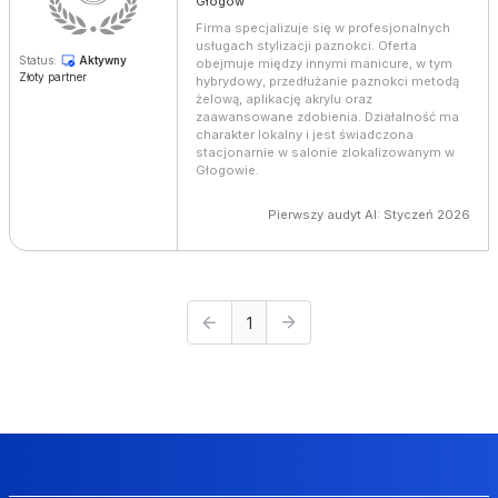
Głogów
Firma specjalizuje się w profesjonalnych
usługach stylizacji paznokci. Oferta
Status:
Aktywny
obejmuje między innymi manicure, w tym
Złoty partner
hybrydowy, przedłużanie paznokci metodą
żelową, aplikację akrylu oraz
zaawansowane zdobienia. Działalność ma
charakter lokalny i jest świadczona
stacjonarnie w salonie zlokalizowanym w
Głogowie.
Pierwszy audyt AI: Styczeń 2026
1