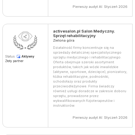
Pierwszy audyt AI: Styczeń 2026
activesalon.pl Salon Medyczny.
Sprzęt rehabilitacyjny
Zielona góra
Działalność firmy koncentruje się na
sprzedaży detalicznej specjalistycznego
Status:
Aktywny
sprzętu medycznego i rehabilitacyjnego.
Złoty partner
Oferta obejmuje szeroki asortyment
produktów, takich jak wózki inwalidzkie
(aktywne, sportowe, dziecięce), pionizatory,
łóżka rehabilitacyjne, podnośniki,
schodołazy oraz produkty
przeciwodleżynowe. Firma świadczy
również usługi doradcze w zakresie doboru
sprzętu, prowadzone przez
wykwalifikowanych fizjoterapeutów i
instruktorów.
Pierwszy audyt AI: Styczeń 2026