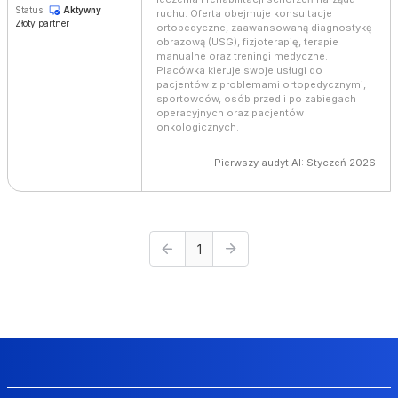
Status:
Aktywny
ruchu. Oferta obejmuje konsultacje
Złoty partner
ortopedyczne, zaawansowaną diagnostykę
obrazową (USG), fizjoterapię, terapie
manualne oraz treningi medyczne.
Placówka kieruje swoje usługi do
pacjentów z problemami ortopedycznymi,
sportowców, osób przed i po zabiegach
operacyjnych oraz pacjentów
onkologicznych.
Pierwszy audyt AI: Styczeń 2026
1