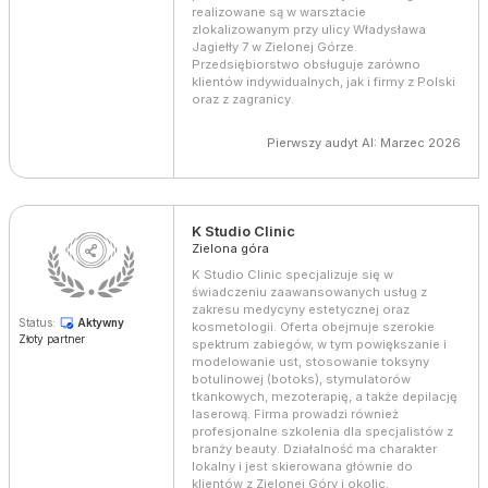
realizowane są w warsztacie
zlokalizowanym przy ulicy Władysława
Jagiełły 7 w Zielonej Górze.
Przedsiębiorstwo obsługuje zarówno
klientów indywidualnych, jak i firmy z Polski
oraz z zagranicy.
Pierwszy audyt AI: Marzec 2026
K Studio Clinic
Zielona góra
K Studio Clinic specjalizuje się w
świadczeniu zaawansowanych usług z
zakresu medycyny estetycznej oraz
Status:
Aktywny
kosmetologii. Oferta obejmuje szerokie
Złoty partner
spektrum zabiegów, w tym powiększanie i
modelowanie ust, stosowanie toksyny
botulinowej (botoks), stymulatorów
tkankowych, mezoterapię, a także depilację
laserową. Firma prowadzi również
profesjonalne szkolenia dla specjalistów z
branży beauty. Działalność ma charakter
lokalny i jest skierowana głównie do
klientów z Zielonej Góry i okolic.