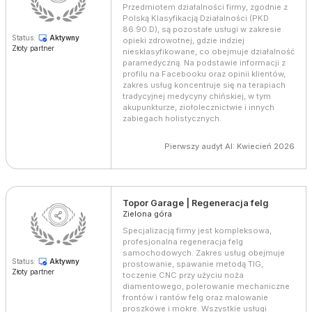
Przedmiotem działalności firmy, zgodnie z
Polską Klasyfikacją Działalności (PKD
86.90.D), są pozostałe usługi w zakresie
Status:
Aktywny
opieki zdrowotnej, gdzie indziej
Złoty partner
niesklasyfikowane, co obejmuje działalność
paramedyczną. Na podstawie informacji z
profilu na Facebooku oraz opinii klientów,
zakres usług koncentruje się na terapiach
tradycyjnej medycyny chińskiej, w tym
akupunkturze, ziołolecznictwie i innych
zabiegach holistycznych.
Pierwszy audyt AI: Kwiecień 2026
Topor Garage | Regeneracja felg
Zielona góra
Specjalizacją firmy jest kompleksowa,
profesjonalna regeneracja felg
samochodowych. Zakres usług obejmuje
Status:
Aktywny
prostowanie, spawanie metodą TIG,
Złoty partner
toczenie CNC przy użyciu noża
diamentowego, polerowanie mechaniczne
frontów i rantów felg oraz malowanie
proszkowe i mokre. Wszystkie usługi