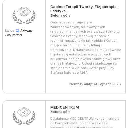
Gabinet Terapii Twarzy. Fizjoterapia i
Estetyka.
Zielona góra
Gabinet specjalizuje się w
zaawansowanych, nieinwazyjnych
Status:
Aktywny
terapiach manualnych twarzy, szyi i dekoltu.
Złoty partner
Główną oś oferty stanowią japońskie
techniki masażu takie jak Kobido i Korugi,
mające na celu naturalny lifting i
odmłodzenie. Działalność obejmuje również
fizjoterapię estetyczną w przypadkach
bruksizmu, napięciowych bólów głowy oraz
drenaż limfatyczny. Usługi świadczone są
stacjonarnie w Zielonej Górze przy ulicy
Stefana Batorego 126A.
Pierwszy audyt AI: Styczeń 2026
MEDICENTRUM
Zielona góra
Działalność MEDICENTRUM koncentruje się
na kompleksowej opiece w zakresie
leczenia i rehabilitacji schorzeń narządu