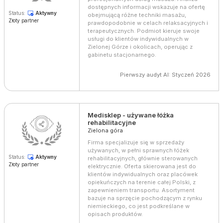
dostępnych informacji wskazuje na ofertę
Status:
Aktywny
obejmującą różne techniki masażu,
Złoty partner
prawdopodobnie w celach relaksacyjnych i
terapeutycznych. Podmiot kieruje swoje
usługi do klientów indywidualnych w
Zielonej Górze i okolicach, operując z
gabinetu stacjonarnego.
Pierwszy audyt AI: Styczeń 2026
Medisklep - używane łóżka
rehabilitacyjne
Zielona góra
Firma specjalizuje się w sprzedaży
używanych, w pełni sprawnych łóżek
Status:
Aktywny
rehabilitacyjnych, głównie sterowanych
Złoty partner
elektrycznie. Oferta skierowana jest do
klientów indywidualnych oraz placówek
opiekuńczych na terenie całej Polski, z
zapewnieniem transportu. Asortyment
bazuje na sprzęcie pochodzącym z rynku
niemieckiego, co jest podkreślane w
opisach produktów.