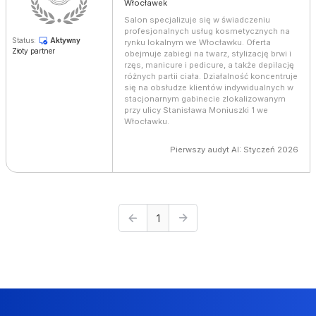
Włocławek
Salon specjalizuje się w świadczeniu
profesjonalnych usług kosmetycznych na
Status:
Aktywny
rynku lokalnym we Włocławku. Oferta
Złoty partner
obejmuje zabiegi na twarz, stylizację brwi i
rzęs, manicure i pedicure, a także depilację
różnych partii ciała. Działalność koncentruje
się na obsłudze klientów indywidualnych w
stacjonarnym gabinecie zlokalizowanym
przy ulicy Stanisława Moniuszki 1 we
Włocławku.
Pierwszy audyt AI: Styczeń 2026
1