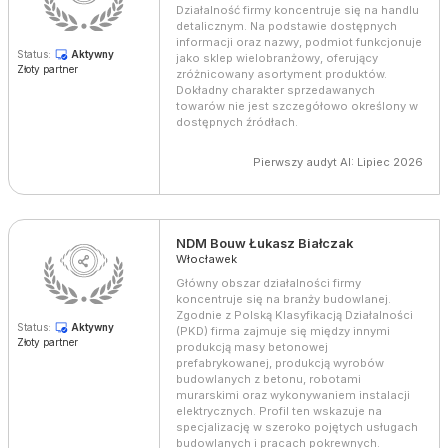
Działalność firmy koncentruje się na handlu
detalicznym. Na podstawie dostępnych
informacji oraz nazwy, podmiot funkcjonuje
Status:
Aktywny
jako sklep wielobranżowy, oferujący
Złoty partner
zróżnicowany asortyment produktów.
Dokładny charakter sprzedawanych
towarów nie jest szczegółowo określony w
dostępnych źródłach.
Pierwszy audyt AI: Lipiec 2026
NDM Bouw Łukasz Białczak
Włocławek
Główny obszar działalności firmy
koncentruje się na branży budowlanej.
Zgodnie z Polską Klasyfikacją Działalności
Status:
Aktywny
(PKD) firma zajmuje się między innymi
Złoty partner
produkcją masy betonowej
prefabrykowanej, produkcją wyrobów
budowlanych z betonu, robotami
murarskimi oraz wykonywaniem instalacji
elektrycznych. Profil ten wskazuje na
specjalizację w szeroko pojętych usługach
budowlanych i pracach pokrewnych.