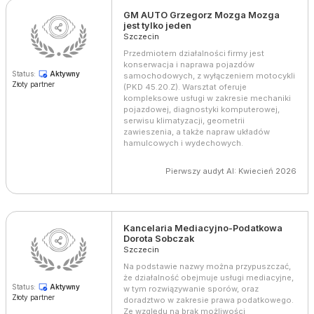
GM AUTO Grzegorz Mozga Mozga
jest tylko jeden
Szczecin
Przedmiotem działalności firmy jest
konserwacja i naprawa pojazdów
Status:
Aktywny
samochodowych, z wyłączeniem motocykli
Złoty partner
(PKD 45.20.Z). Warsztat oferuje
kompleksowe usługi w zakresie mechaniki
pojazdowej, diagnostyki komputerowej,
serwisu klimatyzacji, geometrii
zawieszenia, a także napraw układów
hamulcowych i wydechowych.
Pierwszy audyt AI: Kwiecień 2026
Kancelaria Mediacyjno-Podatkowa
Dorota Sobczak
Szczecin
Na podstawie nazwy można przypuszczać,
że działalność obejmuje usługi mediacyjne,
Status:
Aktywny
w tym rozwiązywanie sporów, oraz
Złoty partner
doradztwo w zakresie prawa podatkowego.
Ze względu na brak możliwości