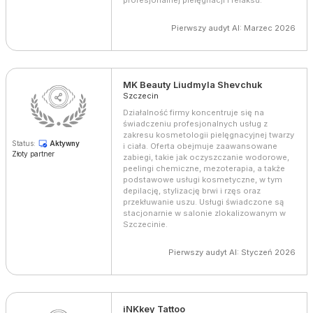
profesjonalnej pielęgnacji i relaksu.
Pierwszy audyt AI: Marzec 2026
MK Beauty Liudmyla Shevchuk
Szczecin
Działalność firmy koncentruje się na
świadczeniu profesjonalnych usług z
zakresu kosmetologii pielęgnacyjnej twarzy
Status:
Aktywny
i ciała. Oferta obejmuje zaawansowane
Złoty partner
zabiegi, takie jak oczyszczanie wodorowe,
peelingi chemiczne, mezoterapia, a także
podstawowe usługi kosmetyczne, w tym
depilację, stylizację brwi i rzęs oraz
przekłuwanie uszu. Usługi świadczone są
stacjonarnie w salonie zlokalizowanym w
Szczecinie.
Pierwszy audyt AI: Styczeń 2026
iNKkey Tattoo