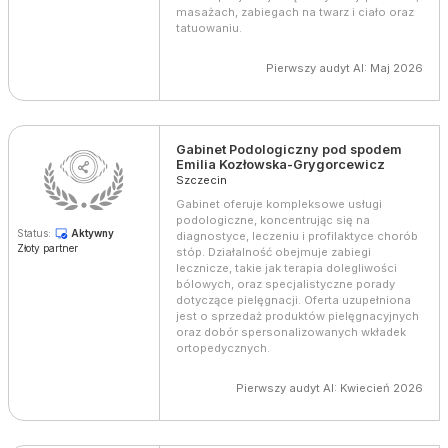
masażach, zabiegach na twarz i ciało oraz
tatuowaniu.
Pierwszy audyt AI: Maj 2026
Gabinet Podologiczny pod spodem
Emilia Kozłowska-Grygorcewicz
Szczecin
Gabinet oferuje kompleksowe usługi
podologiczne, koncentrując się na
Status:
Aktywny
diagnostyce, leczeniu i profilaktyce chorób
Złoty partner
stóp. Działalność obejmuje zabiegi
lecznicze, takie jak terapia dolegliwości
bólowych, oraz specjalistyczne porady
dotyczące pielęgnacji. Oferta uzupełniona
jest o sprzedaż produktów pielęgnacyjnych
oraz dobór spersonalizowanych wkładek
ortopedycznych.
Pierwszy audyt AI: Kwiecień 2026