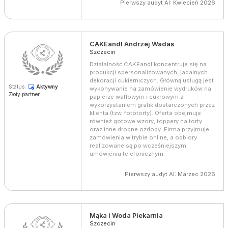
Pierwszy audyt AI: Kwiecień 2026
CAKEandI Andrzej Wadas
Szczecin
Działalność CAKEandI koncentruje się na
produkcji spersonalizowanych, jadalnych
dekoracji cukierniczych. Główną usługą jest
Status:
Aktywny
wykonywanie na zamówienie wydruków na
Złoty partner
papierze waflowym i cukrowym z
wykorzystaniem grafik dostarczonych przez
klienta (tzw. fototorty). Oferta obejmuje
również gotowe wzory, toppery na torty
oraz inne drobne ozdoby. Firma przyjmuje
zamówienia w trybie online, a odbiory
realizowane są po wcześniejszym
umówieniu telefonicznym.
Pierwszy audyt AI: Marzec 2026
Mąka i Woda Piekarnia
Szczecin