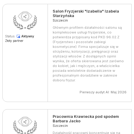
Salon Fryzjerski "Izabella" Izabela
Starzyńska
Szczecin
Głównym profilem działalności salonu są
kompleksowe usługi fryzjerskie, co
Status:
Aktywny
potwierdza przypisany kod PKD 96.02.Z
Złoty partner
(Fryzjerstwo i pozostałe zabiegi
kosmetyczne). Firma specjalizuje się w
strzyżeniu, koloryzacji, pielęgnacji oraz
stylizacji włosów. Z dostępnych opinii
wynika, że oferta skierowana jest zarówno
do kobiet, jak i mężczyzn, a właścicielka
posiada wieloletnie doświadczenie w
profesjonalnym doradztwie w zakresie
doboru fryzur.
Pierwszy audyt AI: Maj 2026
Pracownia Krawiecka pod spodem
Barbara Jacko
Szczecin
Działalność pracowni koncentruje się na