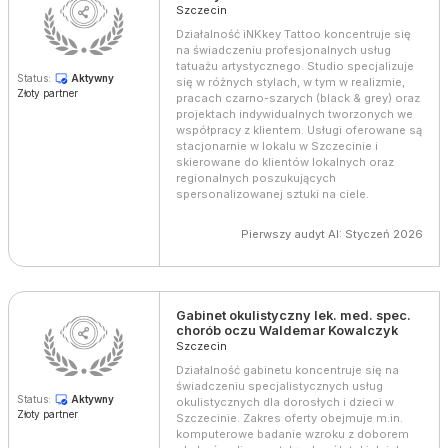
Szczecin
Działalność iNKkey Tattoo koncentruje się
na świadczeniu profesjonalnych usług
tatuażu artystycznego. Studio specjalizuje
Status:
Aktywny
się w różnych stylach, w tym w realizmie,
Złoty partner
pracach czarno-szarych (black & grey) oraz
projektach indywidualnych tworzonych we
współpracy z klientem. Usługi oferowane są
stacjonarnie w lokalu w Szczecinie i
skierowane do klientów lokalnych oraz
regionalnych poszukujących
spersonalizowanej sztuki na ciele.
Pierwszy audyt AI: Styczeń 2026
Gabinet okulistyczny lek. med. spec.
chorób oczu Waldemar Kowalczyk
Szczecin
Działalność gabinetu koncentruje się na
świadczeniu specjalistycznych usług
Status:
Aktywny
okulistycznych dla dorosłych i dzieci w
Złoty partner
Szczecinie. Zakres oferty obejmuje m.in.
komputerowe badanie wzroku z doborem