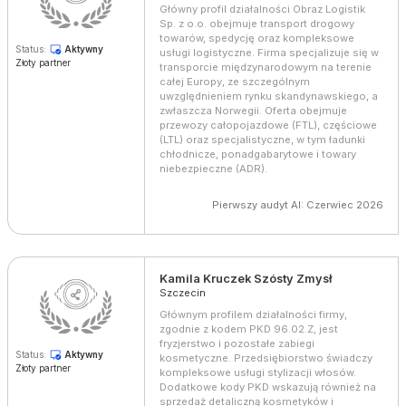
Główny profil działalności Obraz Logistik
Sp. z o.o. obejmuje transport drogowy
towarów, spedycję oraz kompleksowe
Status:
Aktywny
usługi logistyczne. Firma specjalizuje się w
Złoty partner
transporcie międzynarodowym na terenie
całej Europy, ze szczególnym
uwzględnieniem rynku skandynawskiego, a
zwłaszcza Norwegii. Oferta obejmuje
przewozy całopojazdowe (FTL), częściowe
(LTL) oraz specjalistyczne, w tym ładunki
chłodnicze, ponadgabarytowe i towary
niebezpieczne (ADR).
Pierwszy audyt AI: Czerwiec 2026
Kamila Kruczek Szósty Zmysł
Szczecin
Głównym profilem działalności firmy,
zgodnie z kodem PKD 96.02.Z, jest
fryzjerstwo i pozostałe zabiegi
Status:
Aktywny
kosmetyczne. Przedsiębiorstwo świadczy
Złoty partner
kompleksowe usługi stylizacji włosów.
Dodatkowe kody PKD wskazują również na
sprzedaż detaliczną kosmetyków i