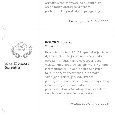
artykułów toaletowych, co sugeruje, że
salon może oferować klientom
profesjonalne produkty do pielęgnacji.
Pierwszy audyt AI: Maj 2026
POLOR Sp. z o.o.
Szczecin
Przedsiębiorstwo POLOR specjalizuje się w
dystrybucji profesjonalnego sprzętu do
sprzątania i utrzymania czystości. Jest
Status:
Aktywny
wyłącznym przedstawicielem marki Numatic
Złoty partner
International w Polsce. Oferta obejmuje
m.in. maszyny czyszczące, automaty
szorująco-zbierające, odkurzacze
przemysłowe, a także chemię profesjonalną
i akcesoria, skierowane do firm, hoteli i
przemysłu. Firma świadczy również usługi
serwisowe na terenie całego kraju.
Pierwszy audyt AI: Maj 2026