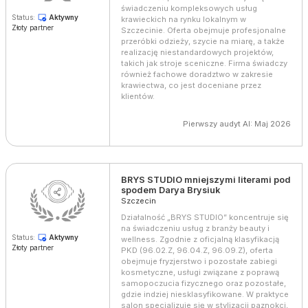
świadczeniu kompleksowych usług
Status:
Aktywny
krawieckich na rynku lokalnym w
Złoty partner
Szczecinie. Oferta obejmuje profesjonalne
przeróbki odzieży, szycie na miarę, a także
realizację niestandardowych projektów,
takich jak stroje sceniczne. Firma świadczy
również fachowe doradztwo w zakresie
krawiectwa, co jest doceniane przez
klientów.
Pierwszy audyt AI: Maj 2026
BRYS STUDIO mniejszymi literami pod
spodem Darya Brysiuk
Szczecin
Działalność „BRYS STUDIO” koncentruje się
na świadczeniu usług z branży beauty i
Status:
Aktywny
wellness. Zgodnie z oficjalną klasyfikacją
Złoty partner
PKD (96.02.Z, 96.04.Z, 96.09.Z), oferta
obejmuje fryzjerstwo i pozostałe zabiegi
kosmetyczne, usługi związane z poprawą
samopoczucia fizycznego oraz pozostałe,
gdzie indziej niesklasyfikowane. W praktyce
salon specjalizuje się w stylizacji paznokci,