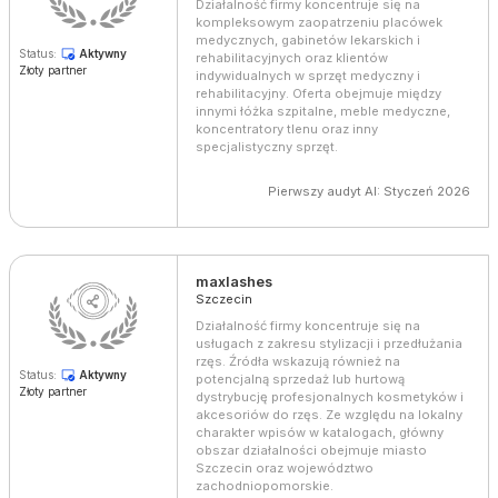
Działalność firmy koncentruje się na
kompleksowym zaopatrzeniu placówek
medycznych, gabinetów lekarskich i
Status:
Aktywny
rehabilitacyjnych oraz klientów
Złoty partner
indywidualnych w sprzęt medyczny i
rehabilitacyjny. Oferta obejmuje między
innymi łóżka szpitalne, meble medyczne,
koncentratory tlenu oraz inny
specjalistyczny sprzęt.
Pierwszy audyt AI: Styczeń 2026
maxlashes
Szczecin
Działalność firmy koncentruje się na
usługach z zakresu stylizacji i przedłużania
rzęs. Źródła wskazują również na
Status:
Aktywny
potencjalną sprzedaż lub hurtową
Złoty partner
dystrybucję profesjonalnych kosmetyków i
akcesoriów do rzęs. Ze względu na lokalny
charakter wpisów w katalogach, główny
obszar działalności obejmuje miasto
Szczecin oraz województwo
zachodniopomorskie.