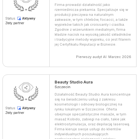
Firma prowadzi działalność jako
rzemieślnicza piekarnia. Specjalizuje się w
produkcji pieczywa na naturalnym
Status:
Aktywny
zakwasie, w tym chlebów, focacci, a także
Złoty partner
wypieków takich jak croissanty i ciastka.
Zgodnie z wizerunkiem medialnym, firma
kładzie nacisk na wysoką jakość składników
i tradycyjne metody wypieku, co jest filarem
jej Certyfikatu Reputacji w Biznesie.
Pierwszy audyt AI: Marzec 2026
Beauty Studio Aura
Szczecin
Działalność Beauty Studio Aura koncentruje
się na świadczeniu usług z zakresu
kosmetologii i odnowy biologicznej na
Status:
Aktywny
rynku lokalnym w Szczecinie. Oferta
Złoty partner
obejmuje specjalistyczne masaże, w tym
masaż Kobido, zabiegi na ciało, takie jak
elektrostymulacja, oraz depilację laserową.
Firma kieruje swoje usługi do klientów
indywidualnych poszukujących