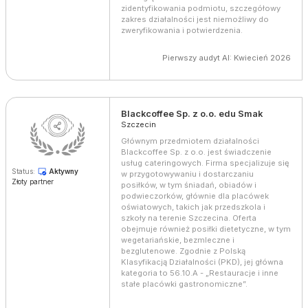
zidentyfikowania podmiotu, szczegółowy
zakres działalności jest niemożliwy do
zweryfikowania i potwierdzenia.
Pierwszy audyt AI: Kwiecień 2026
Blackcoffee Sp. z o.o. edu Smak
Szczecin
Głównym przedmiotem działalności
Blackcoffee Sp. z o.o. jest świadczenie
usług cateringowych. Firma specjalizuje się
Status:
Aktywny
w przygotowywaniu i dostarczaniu
Złoty partner
posiłków, w tym śniadań, obiadów i
podwieczorków, głównie dla placówek
oświatowych, takich jak przedszkola i
szkoły na terenie Szczecina. Oferta
obejmuje również posiłki dietetyczne, w tym
wegetariańskie, bezmleczne i
bezglutenowe. Zgodnie z Polską
Klasyfikacją Działalności (PKD), jej główna
kategoria to 56.10.A - „Restauracje i inne
stałe placówki gastronomiczne”.