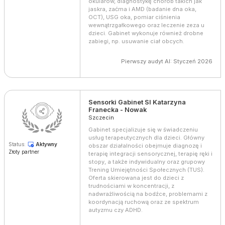
okularów, diagnostykę chorób takich jak
jaskra, zaćma i AMD (badanie dna oka,
OCT), USG oka, pomiar ciśnienia
wewnątrzgałkowego oraz leczenie zeza u
dzieci. Gabinet wykonuje również drobne
zabiegi, np. usuwanie ciał obcych.
Pierwszy audyt AI: Styczeń 2026
Sensorki Gabinet SI Katarzyna
Franecka - Nowak
Szczecin
Gabinet specjalizuje się w świadczeniu
usług terapeutycznych dla dzieci. Główny
Status:
Aktywny
obszar działalności obejmuje diagnozę i
Złoty partner
terapię integracji sensorycznej, terapię ręki i
stopy, a także indywidualny oraz grupowy
Trening Umiejętności Społecznych (TUS).
Oferta skierowana jest do dzieci z
trudnościami w koncentracji, z
nadwrażliwością na bodźce, problemami z
koordynacją ruchową oraz ze spektrum
autyzmu czy ADHD.